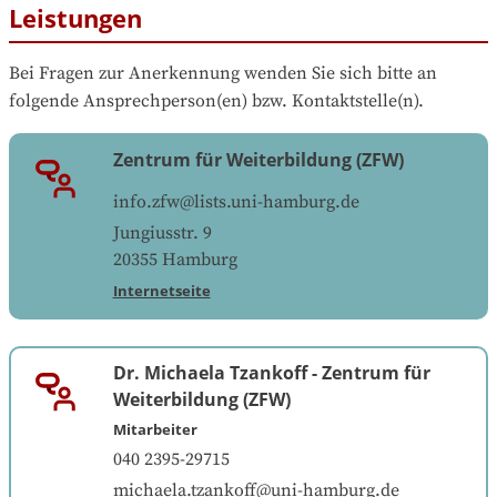
Leistungen
Bei Fragen zur Anerkennung wenden Sie sich bitte an 
folgende Ansprechperson(en) bzw. Kontaktstelle(n).
Zentrum für Weiterbildung (ZFW)
info.zfw@lists.uni-hamburg.de
Jungiusstr. 9
20355
Hamburg
Internetseite
Dr. Michaela Tzankoff
-
Zentrum für
Weiterbildung (ZFW)
Mitarbeiter
040 2395-29715
michaela.tzankoff@uni-hamburg.de