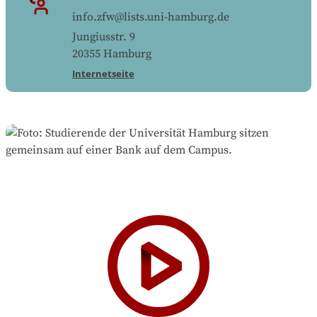
info.zfw@lists.uni-hamburg.de
Jungiusstr. 9
20355
Hamburg
Internetseite