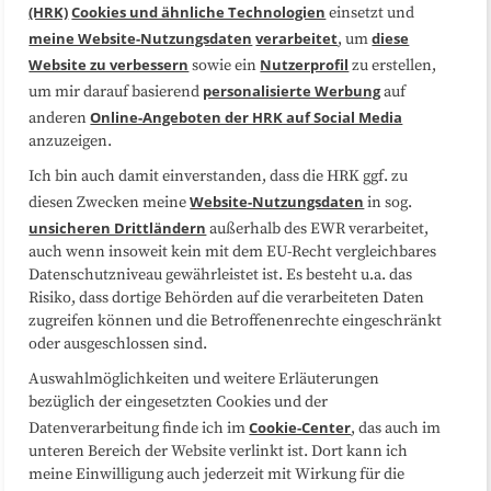
(HRK)
Cookies und ähnliche Technologien
einsetzt und
Medienarbeit
Kooperationen
meine Website-Nutzungsdaten
verarbeitet
diese
, um
Website zu verbessern
Nutzerprofil
sowie ein
zu erstellen,
Datenschutzerklärung
Impressum
personalisierte Werbung
um mir darauf basierend
auf
Online-Angeboten der HRK auf Social Media
anderen
anzuzeigen.
Sitemap
Cookie-Center
Ich bin auch damit einverstanden, dass die HRK ggf. zu
Website-Nutzungsdaten
diesen Zwecken meine
in sog.
Folgen Sie uns
unsicheren Drittländern
außerhalb des EWR verarbeitet,
auch wenn insoweit kein mit dem EU-Recht vergleichbares
Datenschutzniveau gewährleistet ist. Es besteht u.a. das
Risiko, dass dortige Behörden auf die verarbeiteten Daten
zugreifen können und die Betroffenenrechte eingeschränkt
oder ausgeschlossen sind.
Auswahlmöglichkeiten und weitere Erläuterungen
bezüglich der eingesetzten Cookies und der
Cookie-Center
Datenverarbeitung finde ich im
, das auch im
unteren Bereich der Website verlinkt ist. Dort kann ich
meine Einwilligung auch jederzeit mit Wirkung für die