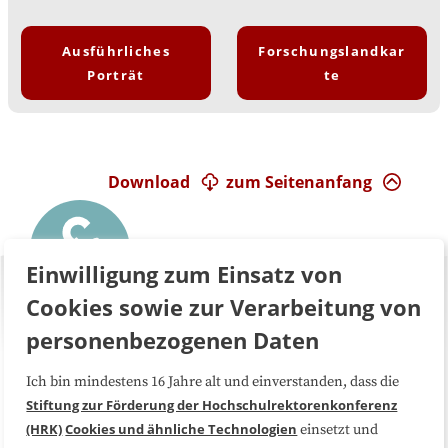
Ausführliches
Forschungslandkar
Porträt
te
Download
zum Seitenanfang
Einwilligung zum Einsatz von
Cookies sowie zur Verarbeitung von
personenbezogenen Daten
Ich bin mindestens 16 Jahre alt und einverstanden, dass die
Über uns
FAQ
Stiftung zur Förderung der Hochschulrektorenkonferenz
(HRK)
Cookies und ähnliche Technologien
einsetzt und
Medienarbeit
Kooperationen