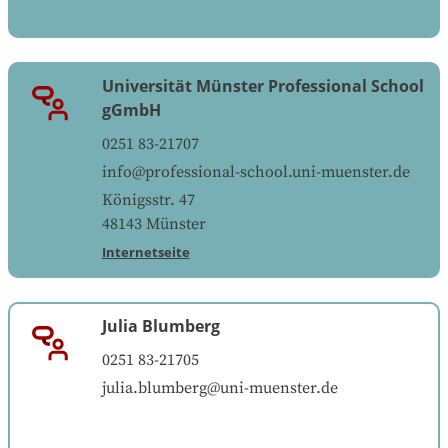
Universität Münster Professional School
gGmbH
0251 83-21707
info@professional-school.uni-muenster.de
Königsstr. 47
48143
Münster
Internetseite
Julia Blumberg
0251 83-21705
julia.blumberg@uni-muenster.de