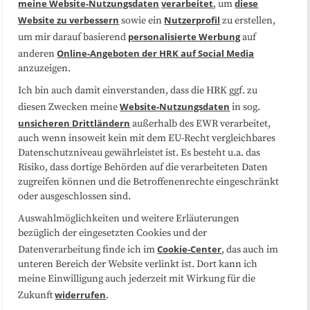
meine Website-Nutzungsdaten
verarbeitet
diese
, um
Website zu verbessern
Nutzerprofil
sowie ein
zu erstellen,
Datenschutzerklärung
Impressum
personalisierte Werbung
um mir darauf basierend
auf
Online-Angeboten der HRK auf Social Media
anderen
anzuzeigen.
Sitemap
Cookie-Center
Ich bin auch damit einverstanden, dass die HRK ggf. zu
Website-Nutzungsdaten
diesen Zwecken meine
in sog.
Folgen Sie uns
unsicheren Drittländern
außerhalb des EWR verarbeitet,
auch wenn insoweit kein mit dem EU-Recht vergleichbares
Datenschutzniveau gewährleistet ist. Es besteht u.a. das
Risiko, dass dortige Behörden auf die verarbeiteten Daten
zugreifen können und die Betroffenenrechte eingeschränkt
oder ausgeschlossen sind.
Auswahlmöglichkeiten und weitere Erläuterungen
bezüglich der eingesetzten Cookies und der
Cookie-Center
Datenverarbeitung finde ich im
, das auch im
unteren Bereich der Website verlinkt ist. Dort kann ich
meine Einwilligung auch jederzeit mit Wirkung für die
widerrufen
Zukunft
.