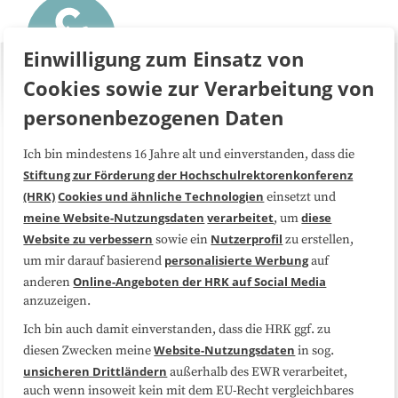
Einwilligung zum Einsatz von
Cookies sowie zur Verarbeitung von
personenbezogenen Daten
Ich bin mindestens 16 Jahre alt und einverstanden, dass die
Über uns
FAQ
Stiftung zur Förderung der Hochschulrektorenkonferenz
(HRK)
Cookies und ähnliche Technologien
einsetzt und
Medienarbeit
Kooperationen
meine Website-Nutzungsdaten
verarbeitet
diese
, um
Website zu verbessern
Nutzerprofil
sowie ein
zu erstellen,
Datenschutzerklärung
Impressum
personalisierte Werbung
um mir darauf basierend
auf
Online-Angeboten der HRK auf Social Media
anderen
anzuzeigen.
Sitemap
Cookie-Center
Ich bin auch damit einverstanden, dass die HRK ggf. zu
Website-Nutzungsdaten
diesen Zwecken meine
in sog.
Folgen Sie uns
unsicheren Drittländern
außerhalb des EWR verarbeitet,
auch wenn insoweit kein mit dem EU-Recht vergleichbares