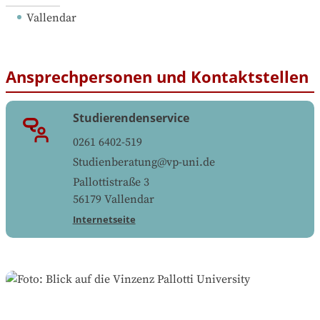
Vallendar
Ansprechpersonen und Kontaktstellen
Studierendenservice
0261 6402-519
Studienberatung@vp-uni.de
Pallottistraße 3
56179
Vallendar
Internetseite