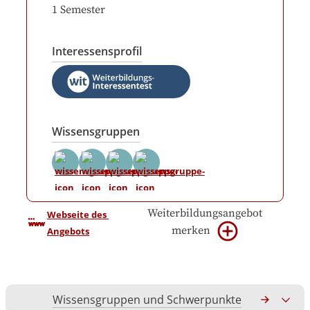
1
Semester
Interessensprofil
Wissensgruppen
Weiterbildungsangebot
Webseite des 
merken
Angebots
Wissensgruppen und Schwerpunkte
Gesamtko