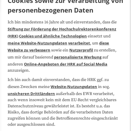
Cookies sowie zur Verarbeitung von
personenbezogenen Daten
Ich bin mindestens 16 Jahre alt und einverstanden, dass die
Über uns
FAQ
Stiftung zur Förderung der Hochschulrektorenkonferenz
(HRK)
Cookies und ähnliche Technologien
einsetzt und
Medienarbeit
Kooperationen
meine Website-Nutzungsdaten
verarbeitet
diese
, um
Website zu verbessern
Nutzerprofil
sowie ein
zu erstellen,
Datenschutzerklärung
Impressum
personalisierte Werbung
um mir darauf basierend
auf
Online-Angeboten der HRK auf Social Media
anderen
anzuzeigen.
Sitemap
Cookie-Center
Ich bin auch damit einverstanden, dass die HRK ggf. zu
Website-Nutzungsdaten
diesen Zwecken meine
in sog.
Folgen Sie uns
unsicheren Drittländern
außerhalb des EWR verarbeitet,
auch wenn insoweit kein mit dem EU-Recht vergleichbares
Datenschutzniveau gewährleistet ist. Es besteht u.a. das
Risiko, dass dortige Behörden auf die verarbeiteten Daten
zugreifen können und die Betroffenenrechte eingeschränkt
oder ausgeschlossen sind.