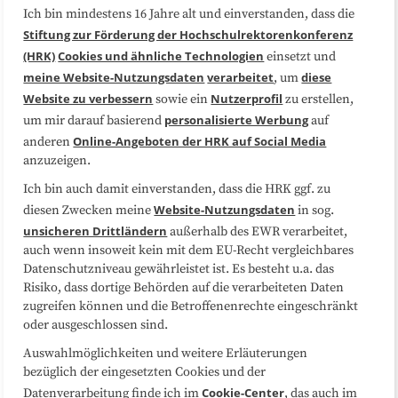
Ich bin mindestens 16 Jahre alt und einverstanden, dass die
Über uns
FAQ
Stiftung zur Förderung der Hochschulrektorenkonferenz
(HRK)
Cookies und ähnliche Technologien
einsetzt und
Medienarbeit
Kooperationen
meine Website-Nutzungsdaten
verarbeitet
diese
, um
Website zu verbessern
Nutzerprofil
sowie ein
zu erstellen,
Datenschutzerklärung
Impressum
personalisierte Werbung
um mir darauf basierend
auf
Online-Angeboten der HRK auf Social Media
anderen
anzuzeigen.
Sitemap
Cookie-Center
Ich bin auch damit einverstanden, dass die HRK ggf. zu
Website-Nutzungsdaten
diesen Zwecken meine
in sog.
Folgen Sie uns
unsicheren Drittländern
außerhalb des EWR verarbeitet,
auch wenn insoweit kein mit dem EU-Recht vergleichbares
Datenschutzniveau gewährleistet ist. Es besteht u.a. das
Risiko, dass dortige Behörden auf die verarbeiteten Daten
zugreifen können und die Betroffenenrechte eingeschränkt
oder ausgeschlossen sind.
Auswahlmöglichkeiten und weitere Erläuterungen
bezüglich der eingesetzten Cookies und der
Cookie-Center
Datenverarbeitung finde ich im
, das auch im