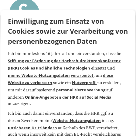
Einwilligung zum Einsatz von
Cookies sowie zur Verarbeitung von
personenbezogenen Daten
Ich bin mindestens 16 Jahre alt und einverstanden, dass die
Über uns
FAQ
Stiftung zur Förderung der Hochschulrektorenkonferenz
(HRK)
Cookies und ähnliche Technologien
einsetzt und
Medienarbeit
Kooperationen
meine Website-Nutzungsdaten
verarbeitet
diese
, um
Website zu verbessern
Nutzerprofil
sowie ein
zu erstellen,
Datenschutzerklärung
Impressum
personalisierte Werbung
um mir darauf basierend
auf
Online-Angeboten der HRK auf Social Media
anderen
anzuzeigen.
Sitemap
Cookie-Center
Ich bin auch damit einverstanden, dass die HRK ggf. zu
Website-Nutzungsdaten
diesen Zwecken meine
in sog.
Folgen Sie uns
unsicheren Drittländern
außerhalb des EWR verarbeitet,
auch wenn insoweit kein mit dem EU-Recht vergleichbares