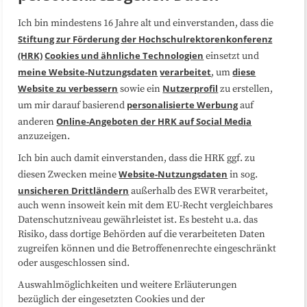
Ich bin mindestens 16 Jahre alt und einverstanden, dass die
Über uns
FAQ
Stiftung zur Förderung der Hochschulrektorenkonferenz
(HRK)
Cookies und ähnliche Technologien
einsetzt und
Medienarbeit
Kooperationen
meine Website-Nutzungsdaten
verarbeitet
diese
, um
Website zu verbessern
Nutzerprofil
sowie ein
zu erstellen,
Datenschutzerklärung
Impressum
personalisierte Werbung
um mir darauf basierend
auf
Online-Angeboten der HRK auf Social Media
anderen
anzuzeigen.
Sitemap
Cookie-Center
Ich bin auch damit einverstanden, dass die HRK ggf. zu
Website-Nutzungsdaten
diesen Zwecken meine
in sog.
Folgen Sie uns
unsicheren Drittländern
außerhalb des EWR verarbeitet,
auch wenn insoweit kein mit dem EU-Recht vergleichbares
Datenschutzniveau gewährleistet ist. Es besteht u.a. das
Risiko, dass dortige Behörden auf die verarbeiteten Daten
zugreifen können und die Betroffenenrechte eingeschränkt
oder ausgeschlossen sind.
Auswahlmöglichkeiten und weitere Erläuterungen
bezüglich der eingesetzten Cookies und der