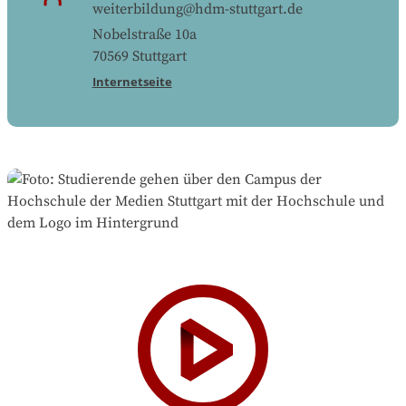
weiterbildung@hdm-stuttgart.de
Nobelstraße 10a
70569
Stuttgart
Internetseite