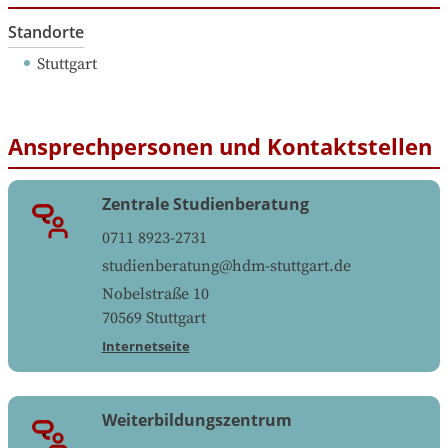
Standorte
Stuttgart
Ansprechpersonen und Kontaktstellen
Zentrale Studienberatung
0711 8923-2731
studienberatung@hdm-stuttgart.de
Nobelstraße 10
70569
Stuttgart
Internetseite
Weiterbildungszentrum