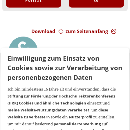
Porträt
te
Download
zum Seitenanfang
Einwilligung zum Einsatz von
Cookies sowie zur Verarbeitung von
personenbezogenen Daten
Ich bin mindestens 16 Jahre alt und einverstanden, dass die
Über uns
FAQ
Stiftung zur Förderung der Hochschulrektorenkonferenz
(HRK)
Cookies und ähnliche Technologien
einsetzt und
Medienarbeit
Kooperationen
meine Website-Nutzungsdaten
verarbeitet
diese
, um
Website zu verbessern
Nutzerprofil
sowie ein
zu erstellen,
Datenschutzerklärung
Impressum
personalisierte Werbung
um mir darauf basierend
auf