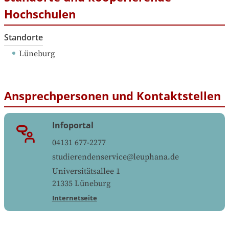
Hochschulen
Standorte
Lüneburg
Ansprechpersonen und Kontaktstellen
Infoportal
04131 677-2277
studierendenservice@leuphana.de
Universitätsallee 1
21335
Lüneburg
Internetseite