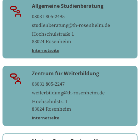
Allgemeine Studienberatung
08031 805-2495
studienberatung@th-rosenheim.de
Hochschulstraße 1
83024
Rosenheim
Internetseite
Zentrum für Weiterbildung
08031 805-2247
weiterbildung@th-rosenheim.de
Hochschulstr. 1
83024
Rosenheim
Internetseite