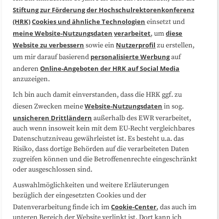
Über uns
FAQ
Stiftung zur Förderung der Hochschulrektorenkonferenz
(HRK)
Cookies und ähnliche Technologien
einsetzt und
Medienarbeit
Kooperationen
meine Website-Nutzungsdaten
verarbeitet
diese
, um
Website zu verbessern
Nutzerprofil
sowie ein
zu erstellen,
Datenschutzerklärung
Impressum
personalisierte Werbung
um mir darauf basierend
auf
Online-Angeboten der HRK auf Social Media
anderen
anzuzeigen.
Sitemap
Cookie-Center
Ich bin auch damit einverstanden, dass die HRK ggf. zu
Website-Nutzungsdaten
diesen Zwecken meine
in sog.
Folgen Sie uns
unsicheren Drittländern
außerhalb des EWR verarbeitet,
auch wenn insoweit kein mit dem EU-Recht vergleichbares
Datenschutzniveau gewährleistet ist. Es besteht u.a. das
Risiko, dass dortige Behörden auf die verarbeiteten Daten
zugreifen können und die Betroffenenrechte eingeschränkt
oder ausgeschlossen sind.
Auswahlmöglichkeiten und weitere Erläuterungen
bezüglich der eingesetzten Cookies und der
Cookie-Center
Datenverarbeitung finde ich im
, das auch im
unteren Bereich der Website verlinkt ist. Dort kann ich