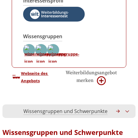
Interessensprofil
Wissensgruppen
Weiterbildungsangebot
Webseite des 
merken
Angebots
Wissensgruppen und Schwerpunkte
Gesamtko
Wissensgruppen und Schwerpunkte