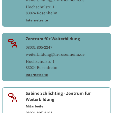
weiterbildung@th-rosenheim.de
Hochschulstr. 1
83024
Rosenheim
Internetseite
Zentrum für Weiterbildung
08031 805-2247
weiterbildung@th-rosenheim.de
Hochschulstr. 1
83024
Rosenheim
Internetseite
Sabine Schlichting
-
Zentrum für
Weiterbildung
Mitarbeiter