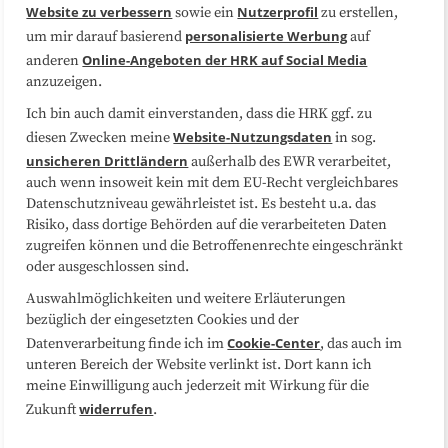
Website zu verbessern
Nutzerprofil
sowie ein
zu erstellen,
Datenschutzerklärung
Impressum
personalisierte Werbung
um mir darauf basierend
auf
Online-Angeboten der HRK auf Social Media
anderen
anzuzeigen.
Sitemap
Cookie-Center
Ich bin auch damit einverstanden, dass die HRK ggf. zu
Website-Nutzungsdaten
diesen Zwecken meine
in sog.
Folgen Sie uns
unsicheren Drittländern
außerhalb des EWR verarbeitet,
auch wenn insoweit kein mit dem EU-Recht vergleichbares
Datenschutzniveau gewährleistet ist. Es besteht u.a. das
Risiko, dass dortige Behörden auf die verarbeiteten Daten
zugreifen können und die Betroffenenrechte eingeschränkt
oder ausgeschlossen sind.
Auswahlmöglichkeiten und weitere Erläuterungen
bezüglich der eingesetzten Cookies und der
Cookie-Center
Datenverarbeitung finde ich im
, das auch im
unteren Bereich der Website verlinkt ist. Dort kann ich
meine Einwilligung auch jederzeit mit Wirkung für die
widerrufen
Zukunft
.