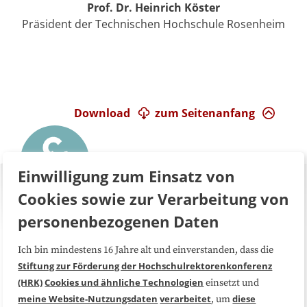
Prof. Dr. Heinrich Köster
Präsident der Technischen Hochschule Rosenheim
Download
zum Seitenanfang
Einwilligung zum Einsatz von
Cookies sowie zur Verarbeitung von
personenbezogenen Daten
Ich bin mindestens 16 Jahre alt und einverstanden, dass die
Über uns
FAQ
Stiftung zur Förderung der Hochschulrektorenkonferenz
(HRK)
Cookies und ähnliche Technologien
einsetzt und
Medienarbeit
Kooperationen
meine Website-Nutzungsdaten
verarbeitet
diese
, um