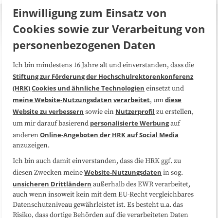
Einwilligung zum Einsatz von
Cookies sowie zur Verarbeitung von
personenbezogenen Daten
Ich bin mindestens 16 Jahre alt und einverstanden, dass die
Über uns
FAQ
Stiftung zur Förderung der Hochschulrektorenkonferenz
(HRK)
Cookies und ähnliche Technologien
einsetzt und
Medienarbeit
Kooperationen
meine Website-Nutzungsdaten
verarbeitet
diese
, um
Website zu verbessern
Nutzerprofil
sowie ein
zu erstellen,
Datenschutzerklärung
Impressum
personalisierte Werbung
um mir darauf basierend
auf
Online-Angeboten der HRK auf Social Media
anderen
anzuzeigen.
Sitemap
Cookie-Center
Ich bin auch damit einverstanden, dass die HRK ggf. zu
Website-Nutzungsdaten
diesen Zwecken meine
in sog.
Folgen Sie uns
unsicheren Drittländern
außerhalb des EWR verarbeitet,
auch wenn insoweit kein mit dem EU-Recht vergleichbares
Datenschutzniveau gewährleistet ist. Es besteht u.a. das
Risiko, dass dortige Behörden auf die verarbeiteten Daten