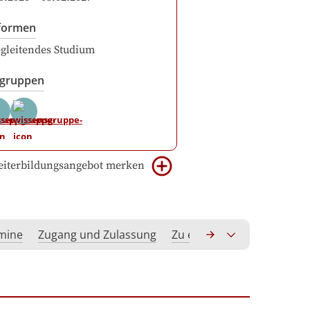
formen
gleitendes Studium
sgruppen
iterbildungsangebot merken
rmine
Zugang und Zulassung
Zu erwerbende Kompeten