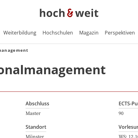
Weiterbildung
Hochschulen
Magazin
Perspektiven
lmanagement
sonalmanagement
Abschluss
ECTS-Pu
Master
90
Standort
Vorlesu
Münster
WS:
12.1