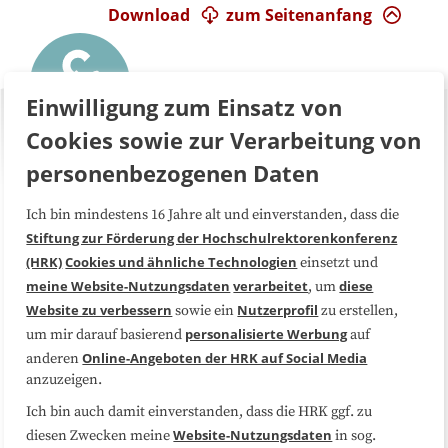
Download
zum Seitenanfang
Einwilligung zum Einsatz von
Cookies sowie zur Verarbeitung von
personenbezogenen Daten
Ich bin mindestens 16 Jahre alt und einverstanden, dass die
Über uns
FAQ
Stiftung zur Förderung der Hochschulrektorenkonferenz
(HRK)
Cookies und ähnliche Technologien
einsetzt und
Medienarbeit
Kooperationen
meine Website-Nutzungsdaten
verarbeitet
diese
, um
Website zu verbessern
Nutzerprofil
sowie ein
zu erstellen,
Datenschutzerklärung
Impressum
personalisierte Werbung
um mir darauf basierend
auf
Online-Angeboten der HRK auf Social Media
anderen
anzuzeigen.
Sitemap
Cookie-Center
Ich bin auch damit einverstanden, dass die HRK ggf. zu
Website-Nutzungsdaten
diesen Zwecken meine
in sog.
Folgen Sie uns