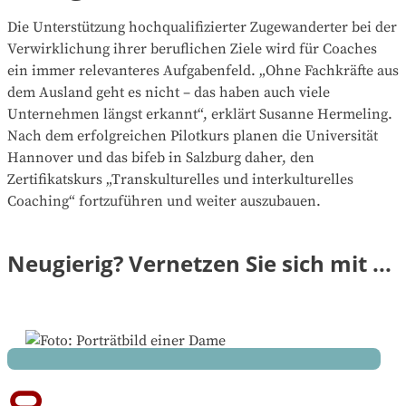
langfristig bei Gehaltsverhandlungen oder beim
fühlt sich für mich nie wie Arbeit an, wenn ich
Die Unterstützung hochqualifizierter Zugewanderter bei der
nächsten Jobwechsel aus.“
beispielsweise freitags und samstags Seminare
Verwirklichung ihrer beruflichen Ziele wird für Coaches
besuche oder mich abends auf Prüfungen vorbereite.
ein immer relevanteres Aufgabenfeld. „Ohne Fachkräfte aus
Das ist eine Investition, die mir immer mehr
dem Ausland geht es nicht – das haben auch viele
zurückgibt, als sie fordert.“
Unternehmen längst erkannt“, erklärt Susanne Hermeling.
Nach dem erfolgreichen Pilotkurs planen die Universität
Hannover und das bifeb in Salzburg daher, den
Zertifikatskurs „Transkulturelles und interkulturelles
Coaching“ fortzuführen und weiter auszubauen.
Neugierig? Vernetzen Sie sich mit ...