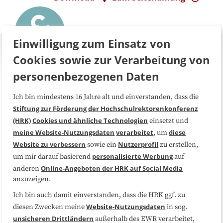
Einwilligung zum Einsatz von
Cookies sowie zur Verarbeitung von
personenbezogenen Daten
Ich bin mindestens 16 Jahre alt und einverstanden, dass die
Über uns
FAQ
Stiftung zur Förderung der Hochschulrektorenkonferenz
(HRK)
Cookies und ähnliche Technologien
einsetzt und
Medienarbeit
Kooperationen
meine Website-Nutzungsdaten
verarbeitet
diese
, um
Website zu verbessern
Nutzerprofil
sowie ein
zu erstellen,
Datenschutzerklärung
Impressum
personalisierte Werbung
um mir darauf basierend
auf
Online-Angeboten der HRK auf Social Media
anderen
anzuzeigen.
Sitemap
Cookie-Center
Ich bin auch damit einverstanden, dass die HRK ggf. zu
Website-Nutzungsdaten
diesen Zwecken meine
in sog.
Folgen Sie uns
unsicheren Drittländern
außerhalb des EWR verarbeitet,