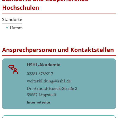
Hochschulen
Standorte
Hamm
Ansprechpersonen und Kontaktstellen
HSHL-Akademie
02381 8789217
weiterbildung@hshl.de
Dr.-Arnold-Hueck-Straße 3
59557
Lippstadt
Internetseite