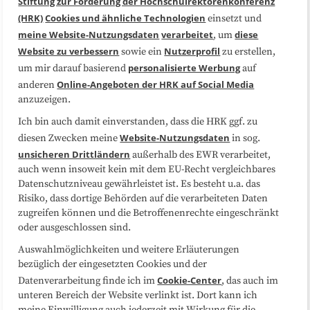
Stiftung zur Förderung der Hochschulrektorenkonferenz
(HRK)
Cookies und ähnliche Technologien
einsetzt und
Medienarbeit
Kooperationen
meine Website-Nutzungsdaten
verarbeitet
diese
, um
Website zu verbessern
Nutzerprofil
sowie ein
zu erstellen,
Datenschutzerklärung
Impressum
personalisierte Werbung
um mir darauf basierend
auf
Online-Angeboten der HRK auf Social Media
anderen
anzuzeigen.
Sitemap
Cookie-Center
Ich bin auch damit einverstanden, dass die HRK ggf. zu
Website-Nutzungsdaten
diesen Zwecken meine
in sog.
Folgen Sie uns
unsicheren Drittländern
außerhalb des EWR verarbeitet,
auch wenn insoweit kein mit dem EU-Recht vergleichbares
Datenschutzniveau gewährleistet ist. Es besteht u.a. das
Risiko, dass dortige Behörden auf die verarbeiteten Daten
zugreifen können und die Betroffenenrechte eingeschränkt
oder ausgeschlossen sind.
Auswahlmöglichkeiten und weitere Erläuterungen
bezüglich der eingesetzten Cookies und der
Cookie-Center
Datenverarbeitung finde ich im
, das auch im
unteren Bereich der Website verlinkt ist. Dort kann ich
meine Einwilligung auch jederzeit mit Wirkung für die