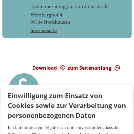
studienberatung@hs-nordhausen.de
Weinberghof 4
99734
Nordhausen
Internetseite
Download
zum Seitenanfang
Einwilligung zum Einsatz von
Cookies sowie zur Verarbeitung von
personenbezogenen Daten
Ich bin mindestens 16 Jahre alt und einverstanden, dass die
Über uns
FAQ