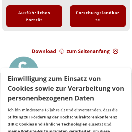
Ausführliches
Forschungslandkar
Porträt
te
Download
zum Seitenanfang
Einwilligung zum Einsatz von
Cookies sowie zur Verarbeitung von
personenbezogenen Daten
Ich bin mindestens 16 Jahre alt und einverstanden, dass die
Über uns
FAQ
Stiftung zur Förderung der Hochschulrektorenkonferenz
(HRK)
Cookies und ähnliche Technologien
einsetzt und
Medienarbeit
Kooperationen
meine Website-Nutzungsdaten
verarbeitet
diese
, um