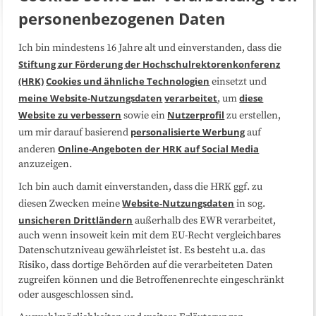
personenbezogenen Daten
Ich bin mindestens 16 Jahre alt und einverstanden, dass die
Über uns
FAQ
Stiftung zur Förderung der Hochschulrektorenkonferenz
(HRK)
Cookies und ähnliche Technologien
einsetzt und
Medienarbeit
Kooperationen
meine Website-Nutzungsdaten
verarbeitet
diese
, um
Website zu verbessern
Nutzerprofil
sowie ein
zu erstellen,
Datenschutzerklärung
Impressum
personalisierte Werbung
um mir darauf basierend
auf
Online-Angeboten der HRK auf Social Media
anderen
anzuzeigen.
Sitemap
Cookie-Center
Ich bin auch damit einverstanden, dass die HRK ggf. zu
Website-Nutzungsdaten
diesen Zwecken meine
in sog.
Folgen Sie uns
unsicheren Drittländern
außerhalb des EWR verarbeitet,
auch wenn insoweit kein mit dem EU-Recht vergleichbares
Datenschutzniveau gewährleistet ist. Es besteht u.a. das
Risiko, dass dortige Behörden auf die verarbeiteten Daten
zugreifen können und die Betroffenenrechte eingeschränkt
oder ausgeschlossen sind.