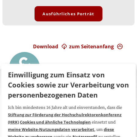
Ausführliches Porträt
Download
zum Seitenanfang
Einwilligung zum Einsatz von
Cookies sowie zur Verarbeitung von
personenbezogenen Daten
Ich bin mindestens 16 Jahre alt und einverstanden, dass die
Über uns
FAQ
Stiftung zur Förderung der Hochschulrektorenkonferenz
(HRK)
Cookies und ähnliche Technologien
einsetzt und
Medienarbeit
Kooperationen
meine Website-Nutzungsdaten
verarbeitet
diese
, um
Website zu verbessern
Nutzerprofil