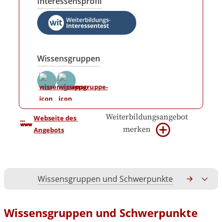
Interessensprofil
Wissensgruppen
Weiterbildungsangebot
Webseite des 
merken
Angebots
Wissensgruppen und Schwerpunkte
Gesamtko
Wissensgruppen und Schwerpunkte