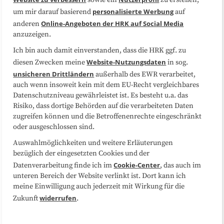
sowie ein
zu erstellen,
Datenschutzerklärung
Impressum
personalisierte Werbung
um mir darauf basierend
auf
Online-Angeboten der HRK auf Social Media
anderen
anzuzeigen.
Sitemap
Cookie-Center
Ich bin auch damit einverstanden, dass die HRK ggf. zu
Website-Nutzungsdaten
diesen Zwecken meine
in sog.
Folgen Sie uns
unsicheren Drittländern
außerhalb des EWR verarbeitet,
auch wenn insoweit kein mit dem EU-Recht vergleichbares
Datenschutzniveau gewährleistet ist. Es besteht u.a. das
Risiko, dass dortige Behörden auf die verarbeiteten Daten
zugreifen können und die Betroffenenrechte eingeschränkt
oder ausgeschlossen sind.
Auswahlmöglichkeiten und weitere Erläuterungen
bezüglich der eingesetzten Cookies und der
Cookie-Center
Datenverarbeitung finde ich im
, das auch im
unteren Bereich der Website verlinkt ist. Dort kann ich
meine Einwilligung auch jederzeit mit Wirkung für die
widerrufen
Zukunft
.