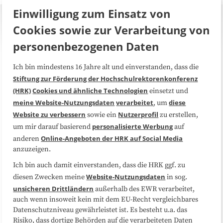
Einwilligung zum Einsatz von
Cookies sowie zur Verarbeitung von
personenbezogenen Daten
Ich bin mindestens 16 Jahre alt und einverstanden, dass die
Über uns
FAQ
Stiftung zur Förderung der Hochschulrektorenkonferenz
(HRK)
Cookies und ähnliche Technologien
einsetzt und
Medienarbeit
Kooperationen
meine Website-Nutzungsdaten
verarbeitet
diese
, um
Website zu verbessern
Nutzerprofil
sowie ein
zu erstellen,
Datenschutzerklärung
Impressum
personalisierte Werbung
um mir darauf basierend
auf
Online-Angeboten der HRK auf Social Media
anderen
anzuzeigen.
Sitemap
Cookie-Center
Ich bin auch damit einverstanden, dass die HRK ggf. zu
Website-Nutzungsdaten
diesen Zwecken meine
in sog.
Folgen Sie uns
unsicheren Drittländern
außerhalb des EWR verarbeitet,
auch wenn insoweit kein mit dem EU-Recht vergleichbares
Datenschutzniveau gewährleistet ist. Es besteht u.a. das
Risiko, dass dortige Behörden auf die verarbeiteten Daten